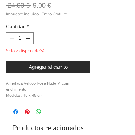
Precio
Precio
 24,00 € 
9,00 €
de
Impuesto incluido
|
Envio Gratuito
oferta
Cantidad
*
Solo 2 disponible(s)
Agregar al carrito
Almofada Veludo Rosa Nude M com
enchimento.
Medidas: 45 x 45 cm
Material: Veludo
Cor: Rosa Nude
Productos relacionados