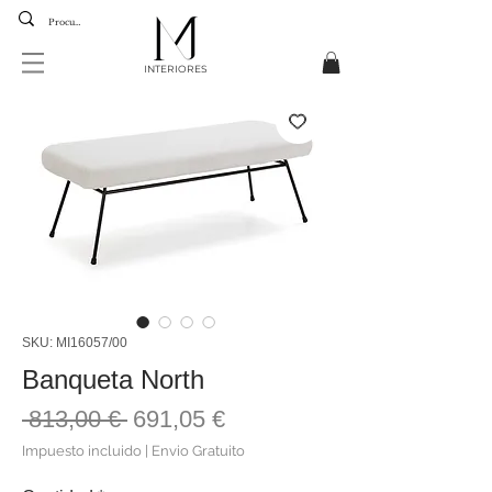
INTERIORES
SKU: MI16057/00
Banqueta North
Precio
Precio
 813,00 € 
691,05 €
de
Impuesto incluido
|
Envio Gratuito
oferta