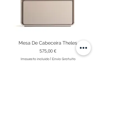
Mesa De Cabeceira Theles
Precio
575,00 €
Impuesto incluido
|
Envio Gratuito
NEWSLETTER
Reciba actualizaciones suscribiéndose a nuestro boletín.
Enviar
Ao submeter está a aceitar os nossos
Política de Privacidade.
Ver termos