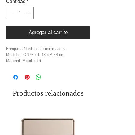
Cantidad
*
Agregar al carrito
Banqueta North estilo minimalista.
Medidas: C.126 x L.48 x A.44 cm
Material: Metal + Lã
Cor: Branco + Preto
Productos relacionados