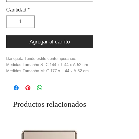
Cantidad
*
Agregar al carrito
Banqueta Tondo estilo contemporâneo.
Medidas Tamanho S: C.144 x L.44 x A.52 cm
Medidas Tamanho M: C.177 x L.44 x A.52 cm
Altura assento: 46,5 cm
Material: Tecido Bouclé
Cor: Creme
Peso: 32 kg
Productos relacionados