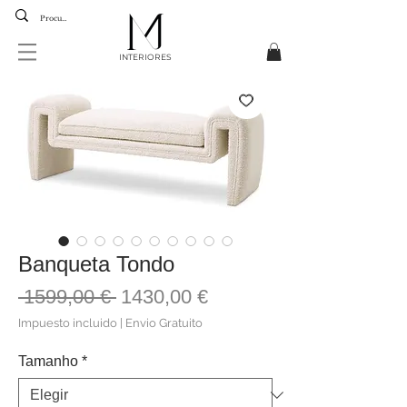
INTERIORES
Banqueta Tondo
Precio
Precio
 1599,00 € 
1430,00 €
de
Impuesto incluido
|
Envio Gratuito
oferta
Tamanho
*