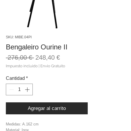
SKU: MIBE.04PI
Bengaleiro Ourine II
Precio
Precio
 276,00 € 
248,40 €
de
Impuesto incluido
|
Envio Gratuito
oferta
Cantidad
*
Agregar al carrito
Medidas: A.162 cm
Material: Inox