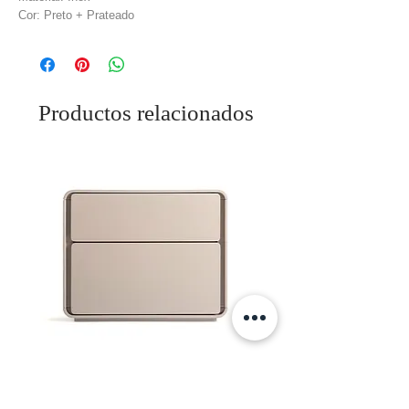
Cor: Preto + Prateado
Productos relacionados
Mesa De Cabeceira Theles
Precio
575,00 €