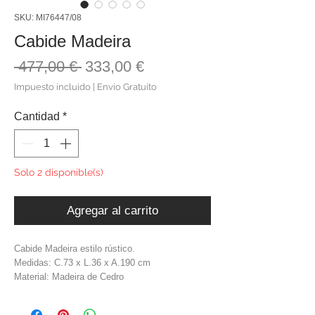
SKU: MI76447/08
Cabide Madeira
Precio
Precio
 477,00 € 
333,00 €
de
Impuesto incluido
|
Envio Gratuito
oferta
Cantidad
*
Solo 2 disponible(s)
Agregar al carrito
Cabide Madeira estilo rústico.
Medidas: C.73 x L.36 x A.190 cm
Material: Madeira de Cedro
Cor: Branco Vendado