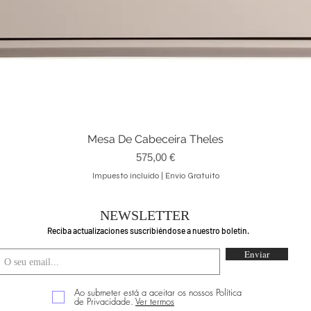
Mesa De Cabeceira Theles
Vista rápida
Precio
575,00 €
Impuesto incluido
|
Envio Gratuito
NEWSLETTER
Reciba actualizaciones suscribiéndose a nuestro boletín.
Enviar
Ao submeter está a aceitar os nossos Política
de Privacidade.
Ver termos