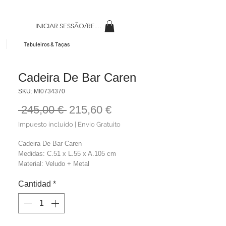
INICIAR SESSÃO/REGISAR
Tabuleiros & Taças
Cadeira De Bar Caren
SKU: MI0734370
Precio
Precio
 245,00 € 
215,60 €
de
Impuesto incluido
|
Envio Gratuito
oferta
Cadeira De Bar Caren
Medidas: C.51 x L.55 x A.105 cm
Material: Veludo + Metal
Cor: Branco + Preto
Cantidad
*