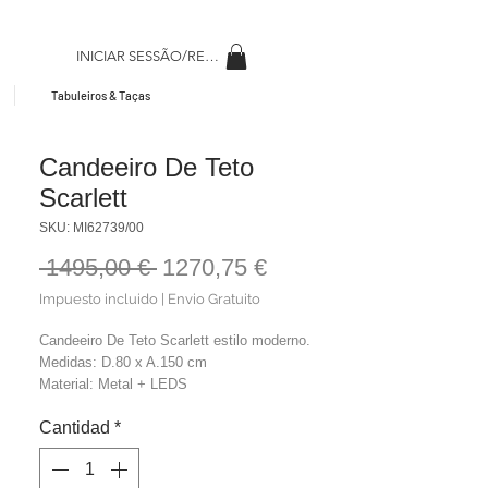
INICIAR SESSÃO/REGISAR
Tabuleiros & Taças
Candeeiro De Teto
Scarlett
SKU: MI62739/00
Precio
Precio
 1495,00 € 
1270,75 €
de
Impuesto incluido
|
Envio Gratuito
oferta
Candeeiro De Teto Scarlett estilo moderno.
Medidas: D.80 x A.150 cm
Material: Metal + LEDS
Cor: Dourado
Cantidad
*
Peso: 3,50 kg