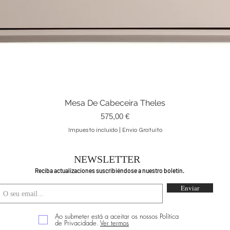
Mesa De Cabeceira Theles
Vista rápida
Precio
575,00 €
Impuesto incluido
|
Envio Gratuito
NEWSLETTER
Reciba actualizaciones suscribiéndose a nuestro boletín.
Enviar
Ao submeter está a aceitar os nossos Política
de Privacidade.
Ver termos