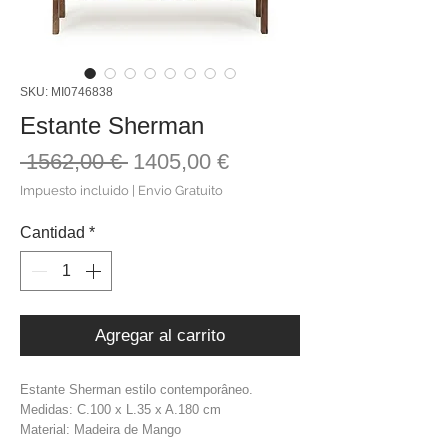
SKU: MI0746838
Estante Sherman
Precio
Precio
 1562,00 € 
1405,00 €
de
Impuesto incluido
|
Envio Gratuito
oferta
Cantidad
*
Agregar al carrito
Estante Sherman estilo contemporâneo.
Medidas: C.100 x L.35 x A.180 cm
Material: Madeira de Mango