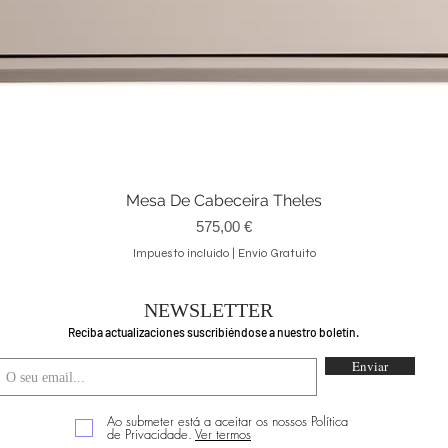
Mesa De Cabeceira Theles
Vista rápida
Precio
575,00 €
Impuesto incluido
|
Envio Gratuito
NEWSLETTER
Reciba actualizaciones suscribiéndose a nuestro boletín.
Enviar
Ao submeter está a aceitar os nossos Política
de Privacidade.
Ver termos