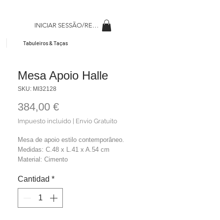
INICIAR SESSÃO/REGISAR
Tabuleiros & Taças
Mesa Apoio Halle
SKU: MI32128
Precio
384,00 €
Impuesto incluido
|
Envio Gratuito
Mesa de apoio estilo contemporâneo.
Medidas: C.48 x L.41 x A.54 cm
Material: Cimento
Cor: Preto
Cantidad
*
Peso: 8,1 kg