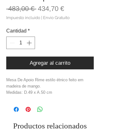
Precio
Precio
 483,00 € 
434,70 €
de
Impuesto incluido
|
Envio Gratuito
oferta
Cantidad
*
Agregar al carrito
Mesa De Apoio Rime estilo étnico feito em
madeira de mango.
Medidas: D.49 x A.50 cm
Material: Madeira de Mango
Cor: Natural
Peso: 14,6 kg
Productos relacionados