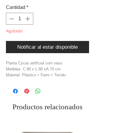
oferta
Cantidad
*
Agotado
Notificar al estar disponible
Planta Cycas artifícial com vaso.
Medidas: C.80 x L.80 xA.70 cm
Material: Plástico + Ferro + Tecido
Cor: Verde + Preto
Productos relacionados