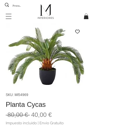
INTERIORES
SKU: MI54969
Planta Cycas
Precio
Precio
 80,00 € 
40,00 €
de
Impuesto incluido
|
Envio Gratuito