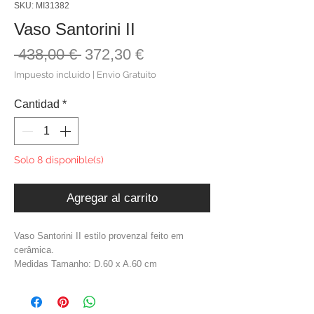
SKU: MI31382
Vaso Santorini II
Precio
Precio
 438,00 € 
372,30 €
de
Impuesto incluido
|
Envio Gratuito
oferta
Cantidad
*
Solo 8 disponible(s)
Agregar al carrito
Vaso Santorini II estilo provenzal feito em
cerâmica.
Medidas Tamanho: D.60 x A.60 cm
Material: Cerâmica
Cor: Branco
Peso: 34,00 kg