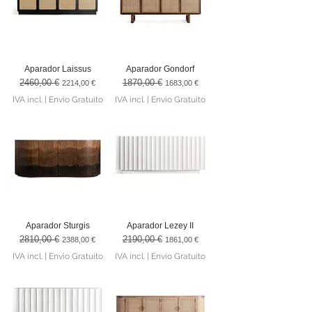
Aparador Laissus
Aparador Gondorf
2460,00 €
1870,00 €
Preço normal
Preço promocional
Preço normal
Preço promocional
2214,00 €
1683,00 €
IVA incl.
|
Envio Gratuito
IVA incl.
|
Envio Gratuito
Aparador Sturgis
Aparador Lezey II
2810,00 €
2190,00 €
Preço normal
Preço promocional
Preço normal
Preço promocional
2388,00 €
1861,00 €
IVA incl.
|
Envio Gratuito
IVA incl.
|
Envio Gratuito