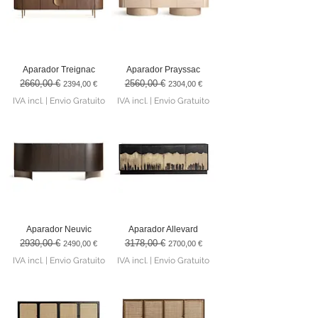
Aparador Treignac
Aparador Prayssac
2660,00 €
2560,00 €
Preço normal
Preço promocional
Preço normal
Preço promocional
2394,00 €
2304,00 €
IVA incl.
|
Envio Gratuito
IVA incl.
|
Envio Gratuito
Aparador Neuvic
Aparador Allevard
2930,00 €
3178,00 €
Preço normal
Preço promocional
Preço normal
Preço promocional
2490,00 €
2700,00 €
IVA incl.
|
Envio Gratuito
IVA incl.
|
Envio Gratuito