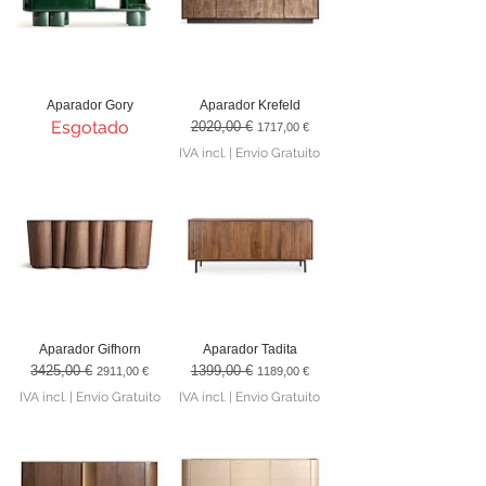
Aparador Gory
Aparador Krefeld
Esgotado
2020,00 €
Preço normal
Preço promocional
1717,00 €
IVA incl.
|
Envio Gratuito
Aparador Gifhorn
Aparador Tadita
3425,00 €
1399,00 €
Preço normal
Preço promocional
Preço normal
Preço promocional
2911,00 €
1189,00 €
IVA incl.
|
Envio Gratuito
IVA incl.
|
Envio Gratuito