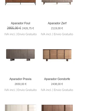
Aparador Foul
Aparador Zerf
2855,00 €
Preço normal
Preço promocional
Preço
2426,75 €
2119,00 €
IVA incl.
|
Envio Gratuito
IVA incl.
|
Envio Gratuito
Aparador Pravia
Aparador Gondorfe
Preço
Preço
2830,00 €
2438,00 €
IVA incl.
|
Envio Gratuito
IVA incl.
|
Envio Gratuito