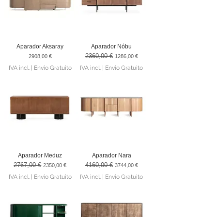
Aparador Aksaray
Aparador Nóbu
2360,00 €
Preço
Preço normal
Preço promocional
2908,00 €
1286,00 €
IVA incl.
|
Envio Gratuito
IVA incl.
|
Envio Gratuito
Aparador Meduz
Aparador Nara
2767,00 €
4160,00 €
Preço normal
Preço promocional
Preço normal
Preço promocional
2350,00 €
3744,00 €
IVA incl.
|
Envio Gratuito
IVA incl.
|
Envio Gratuito