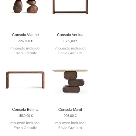
Consola Vianne
Consola Vertina
Precio
Precio
2269,00 €
1685,00 €
Impuesto incluido
|
Impuesto incluido
|
Envio Gratuito
Envio Gratuito
Consola Belinta
Consola Mavil
Precio
Precio
1530,00 €
925,00 €
Impuesto incluido
|
Impuesto incluido
|
Envio Gratuito
Envio Gratuito