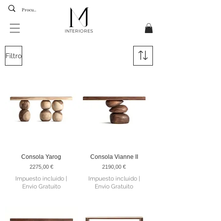
INTERIORES
Filtro
Consola Yarog
Consola Vianne II
Precio
Precio
2275,00 €
2190,00 €
Impuesto incluido
|
Impuesto incluido
|
Envio Gratuito
Envio Gratuito