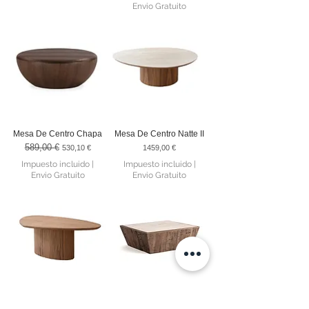
Envio Gratuito
Mesa De Centro Chapa
Mesa De Centro Natte II
589,00 €
Precio
Precio de oferta
Precio
530,10 €
1459,00 €
Impuesto incluido
|
Impuesto incluido
|
Envio Gratuito
Envio Gratuito
Mesa De Centro Natte
Mesa De Centro Merkem