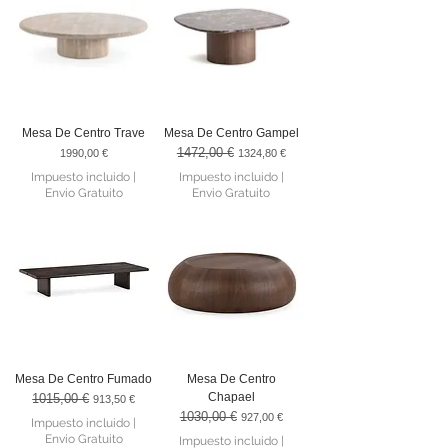
Mesa De Centro Trave
Mesa De Centro Gampel
1472,00 €
Precio
Precio
Precio de oferta
1990,00 €
1324,80 €
Impuesto incluido
|
Impuesto incluido
|
Envio Gratuito
Envio Gratuito
Mesa De Centro Fumado
Mesa De Centro
Chapael
1015,00 €
Precio
Precio de oferta
913,50 €
1030,00 €
Precio
Precio de oferta
927,00 €
Impuesto incluido
|
Envio Gratuito
Impuesto incluido
|