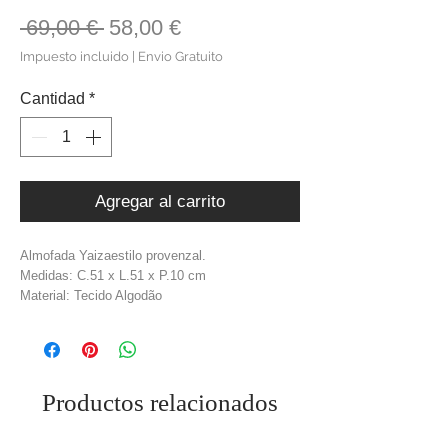
Precio
Precio
 69,00 € 
58,00 €
de
Impuesto incluido
|
Envio Gratuito
oferta
Cantidad
*
Agregar al carrito
Almofada Yaizaestilo provenzal.
Medidas: C.51 x L.51 x P.10 cm
Material: Tecido Algodão
Cor: Branco
Peso: 0,9 kg
Productos relacionados