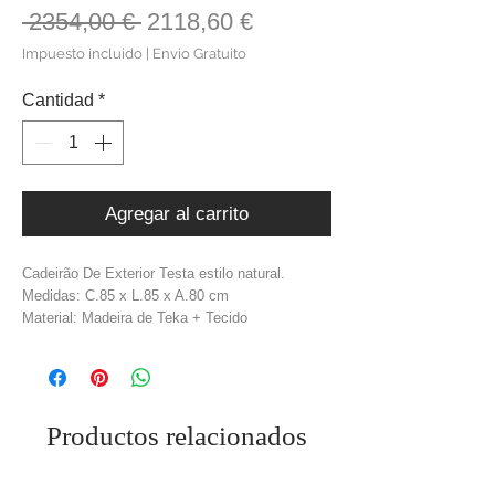
Precio
Precio
 2354,00 € 
2118,60 €
de
Impuesto incluido
|
Envio Gratuito
oferta
Cantidad
*
Agregar al carrito
Cadeirão De Exterior Testa estilo natural.
Medidas: C.85 x L.85 x A.80 cm
Material: Madeira de Teka + Tecido
Polipropileno, Estofamento repelente à água
Cor: Castanho + Creme
Peso: 39 kg
Productos relacionados