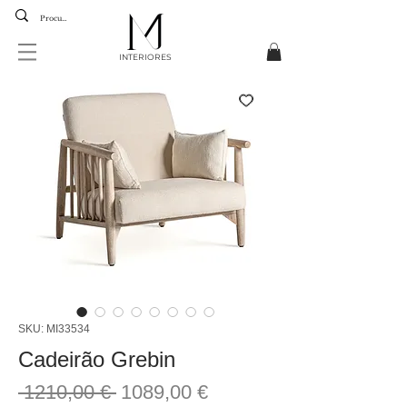
INTERIORES
SKU: MI33534
Cadeirão Grebin
Precio
Precio
 1210,00 € 
1089,00 €