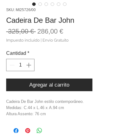
SKU: MI25726/00
Cadeira De Bar John
Precio
Precio
 325,00 € 
286,00 €
de
Impuesto incluido
|
Envio Gratuito
oferta
Cantidad
*
Agregar al carrito
Cadeira De Bar John estilo contemporâneo.
Medidas: C.44 x L.46 x A.94 cm
Altura Assento: 76 cm
Material: Metal + Tecido
Cor: Preto + Cinzento
Peso: 8,00 Kg