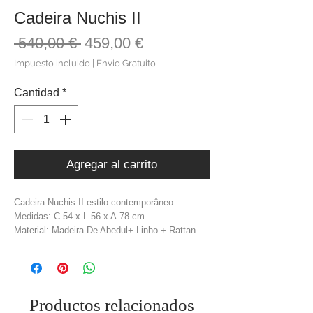
Cadeira Nuchis II
Precio
Precio
 540,00 € 
459,00 €
de
Impuesto incluido
|
Envio Gratuito
oferta
Cantidad
*
Agregar al carrito
Cadeira Nuchis II estilo contemporâneo.
Medidas: C.54 x L.56 x A.78 cm
Material: Madeira De Abedul+ Linho + Rattan
Cor: Natural + Preto
Peso: 5,60 kg
Productos relacionados