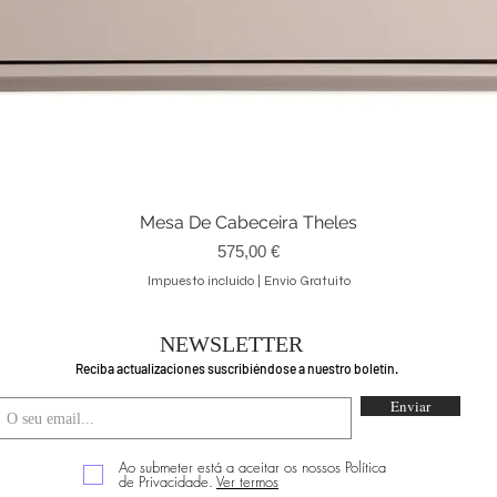
Mesa De Cabeceira Theles
Vista rápida
Precio
575,00 €
Impuesto incluido
|
Envio Gratuito
NEWSLETTER
Reciba actualizaciones suscribiéndose a nuestro boletín.
Enviar
Ao submeter está a aceitar os nossos Política
de Privacidade.
Ver termos