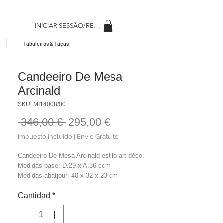
INICIAR SESSÃO/REGISAR
Tabuleiros & Taças
Candeeiro De Mesa
Arcinald
SKU: MI14008/00
Precio
Precio
 346,00 € 
295,00 €
de
Impuesto incluido
|
Envio Gratuito
oferta
Candeeiro De Mesa Arcinald estilo art déco.
Medidas base: D.29 x A.36 ccm
Medidas abatjour: 40 x 32 x 23 cm
Material: Metal + Vidro + Tela Algodão
Cantidad
*
Cor: Dourado + Branco
Peso: 3,55 Kg