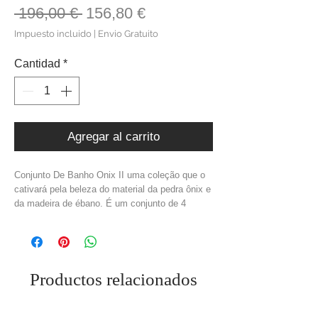
Precio
Precio
 196,00 € 
156,80 €
de
Impuesto incluido
|
Envio Gratuito
oferta
Cantidad
*
Agregar al carrito
Conjunto De Banho Onix II uma coleção que o
cativará pela beleza do material da pedra ônix e
da madeira de ébano. É um conjunto de 4
peças composto por: 3 acessórios e uma
bandeja que os recolhe.
Medidas: C.30 x L.11 x A.22 cm
Material: Onix + Madeira Ébano
Cor: Castanho + Preto
Productos relacionados
Peso: 3 kg