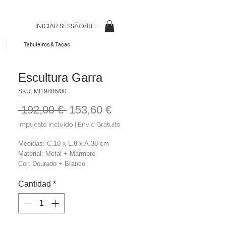
INICIAR SESSÃO/REGISAR
Tabuleiros & Taças
Escultura Garra
SKU: MI19886/00
Precio
Precio
 192,00 € 
153,60 €
de
Impuesto incluido
|
Envio Gratuito
oferta
Medidas: C.10 x L.8 x A.38 cm
Material: Metal + Mármore
Cor: Dourado + Branco
Peso: 2,00 kg
Cantidad
*