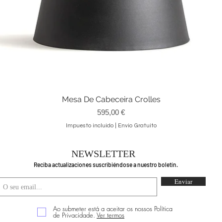
Mesa De Cabeceira Crolles
Vista rápida
Precio
595,00 €
Impuesto incluido
|
Envio Gratuito
NEWSLETTER
Reciba actualizaciones suscribiéndose a nuestro boletín.
Enviar
Ao submeter está a aceitar os nossos Política
de Privacidade.
Ver termos