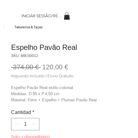
INICIAR SESSÃO/REGISAR
Tabuleiros & Taças
Espelho Pavão Real
SKU: MIES0012
Precio
Precio
 374,00 € 
120,00 €
de
Impuesto incluido
|
Envio Gratuito
oferta
Espelho Pavão Real estilo colonial.
Medidas: D.95 x P.4,50 cm
Material: Ferro + Espelho + Plumas Pavão Real
c/ Ganchos Metálicos.
Cantidad
*
Cor: Dourado
Solo 1 disponible(s)