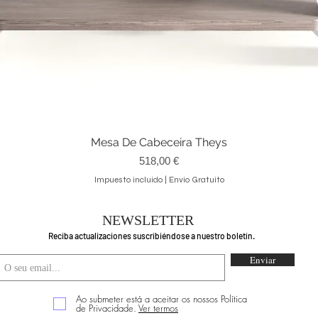
Mesa De Cabeceira Theys
Vista rápida
Precio
518,00 €
Impuesto incluido
|
Envio Gratuito
NEWSLETTER
Reciba actualizaciones suscribiéndose a nuestro boletín.
Enviar
Ao submeter está a aceitar os nossos Política
de Privacidade.
Ver termos