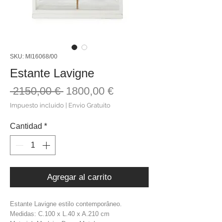
SKU: MI16068/00
Estante Lavigne
Precio
Precio
 2150,00 € 
1800,00 €
de
Impuesto incluido
|
Envio Gratuito
oferta
Cantidad
*
Agregar al carrito
Estante Lavigne estilo contemporâneo.
Medidas: C.100 x L.40 x A.210 cm