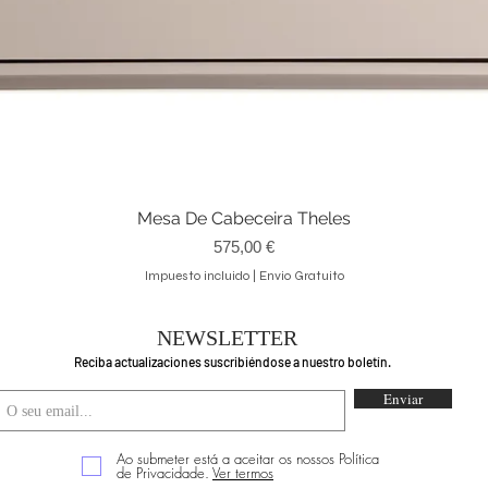
Mesa De Cabeceira Theles
Vista rápida
Precio
575,00 €
Impuesto incluido
|
Envio Gratuito
NEWSLETTER
Reciba actualizaciones suscribiéndose a nuestro boletín.
Enviar
Ao submeter está a aceitar os nossos Política
de Privacidade.
Ver termos