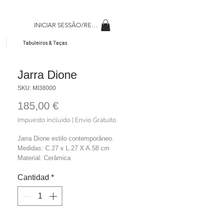
INICIAR SESSÃO/REGISAR
Tabuleiros & Taças
Jarra Dione
SKU: MI38000
Precio
185,00 €
Impuesto incluido
|
Envio Gratuito
Jarra Dione estilo contemporâneo.
Medidas: C.27 x L.27 X A.58 cm
Material: Cerâmica
Cor: Marróm
Cantidad
*
Peso: 5,1 kg