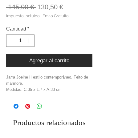
Precio
Precio
 145,00 € 
130,50 €
de
Impuesto incluido
|
Envio Gratuito
oferta
Cantidad
*
Agregar al carrito
Jarra Joelhe II estilo contemporâneo. Feito de
mármore.
Medidas: C.35 x L.7 x A.33 cm
Material: Mármore
Cor: Creme
Peso: 15 kg
Productos relacionados