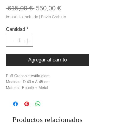
Precio
Precio
 615,00 € 
550,00 €
de
Impuesto incluido
|
Envio Gratuito
oferta
Cantidad
*
Agregar al carrito
Puff Orchanic estilo glam.
Medidas: D.40 x A.45 cm
Material: Bouclé + Metal
Cor: Bege + Dourado
Peso: 6 kg
Productos relacionados