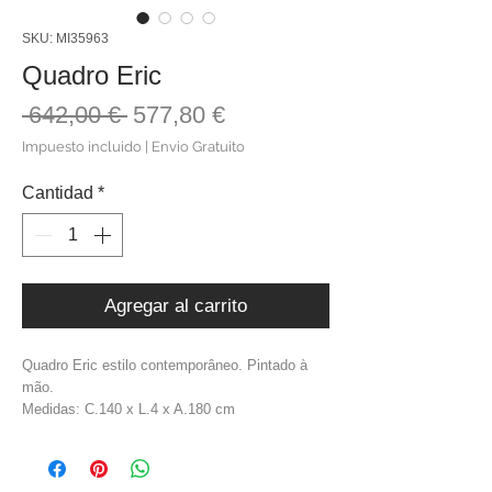
SKU: MI35963
Quadro Eric
Precio
Precio
 642,00 € 
577,80 €
de
Impuesto incluido
|
Envio Gratuito
oferta
Cantidad
*
Agregar al carrito
Quadro Eric estilo contemporâneo. Pintado à
mão.
Medidas: C.140 x L.4 x A.180 cm
Material: Tela + Moldura Madeira De Pinho
Cor: Tons de Marrom
Peso: 8,5 kg