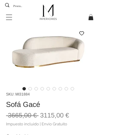
INTERIORES
SKU: MI31884
Sofá Gacé
Precio
Precio
 3665,00 € 
3115,00 €
de
Impuesto incluido
|
Envio Gratuito
oferta