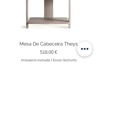
Mesa De Cabeceira Theys
Precio
518,00 €
Impuesto incluido
|
Envio Gratuito
NEWSLETTER
Reciba actualizaciones suscribiéndose a nuestro boletín.
Enviar
Ao submeter está a aceitar os nossos
Política de Privacidade.
Ver termos