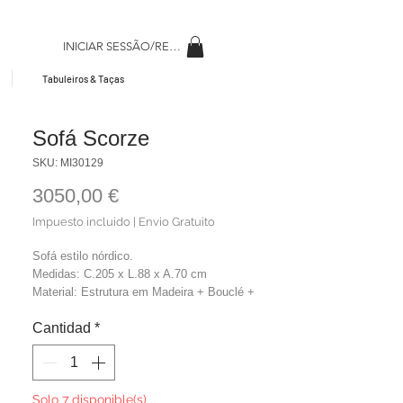
INICIAR SESSÃO/REGISAR
Tabuleiros & Taças
Sofá Scorze
SKU: MI30129
Precio
3050,00 €
Impuesto incluido
|
Envio Gratuito
Sofá estilo nórdico.
Medidas: C.205 x L.88 x A.70 cm
Material: Estrutura em Madeira + Bouclé +
Metal
Cantidad
*
Cor: Off White + Dourado
Peso: 49 kg
Solo 7 disponible(s)