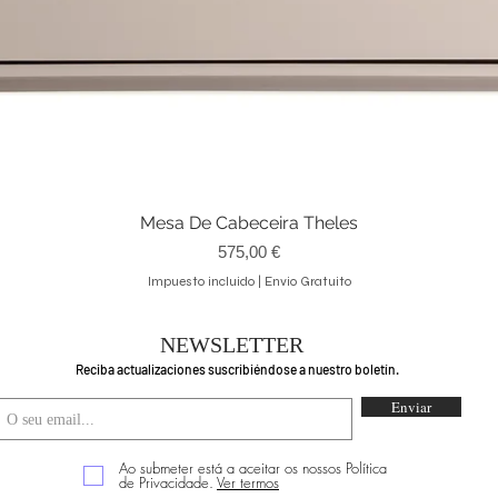
Mesa De Cabeceira Theles
Vista rápida
Precio
575,00 €
Impuesto incluido
|
Envio Gratuito
NEWSLETTER
Reciba actualizaciones suscribiéndose a nuestro boletín.
Enviar
Ao submeter está a aceitar os nossos Política
de Privacidade.
Ver termos