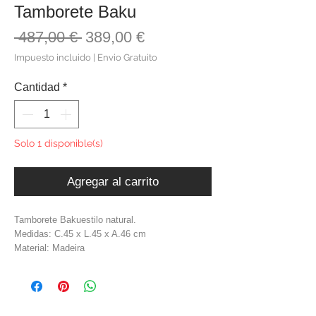
Tamborete Baku
Precio
Precio
 487,00 € 
389,00 €
de
Impuesto incluido
|
Envio Gratuito
oferta
Cantidad
*
Solo 1 disponible(s)
Agregar al carrito
Tamborete Bakuestilo natural.
Medidas: C.45 x L.45 x A.46 cm
Material: Madeira
Cor: Preto
Peso: 9,00 Kg