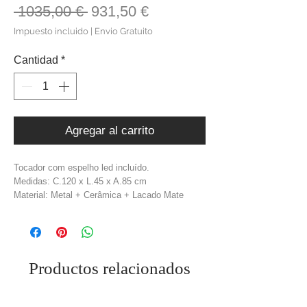
Precio
Precio
 1035,00 € 
931,50 €
de
Impuesto incluido
|
Envio Gratuito
oferta
Cantidad
*
Agregar al carrito
Tocador com espelho led incluído.
Medidas: C.120 x L.45 x A.85 cm
Material: Metal + Cerâmica + Lacado Mate
Cor: Dourado + Branco + Bege
Productos relacionados