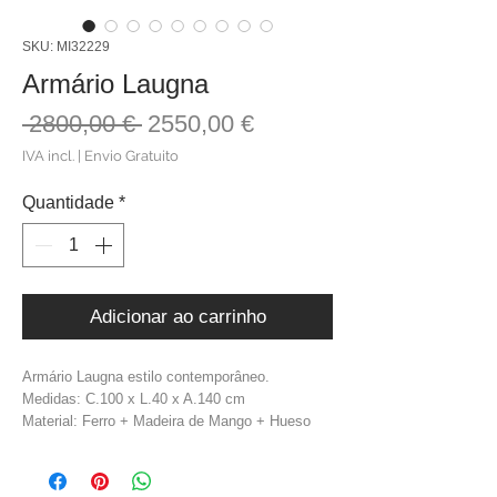
SKU: MI32229
Armário Laugna
Preço
Preço
 2800,00 € 
2550,00 €
normal
promocional
IVA incl.
|
Envio Gratuito
Quantidade
*
Adicionar ao carrinho
Armário Laugna estilo contemporâneo.
Medidas: C.100 x L.40 x A.140 cm
Material: Ferro + Madeira de Mango + Hueso
Cor: Natural + Dourado
Peso: 61,6 kg