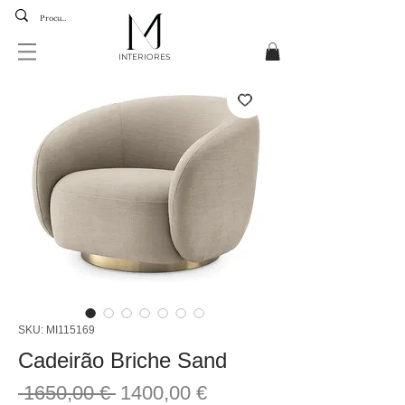
INTERIORES
SKU: MI115169
Cadeirão Briche Sand
Preço
Preço
 1650,00 € 
1400,00 €