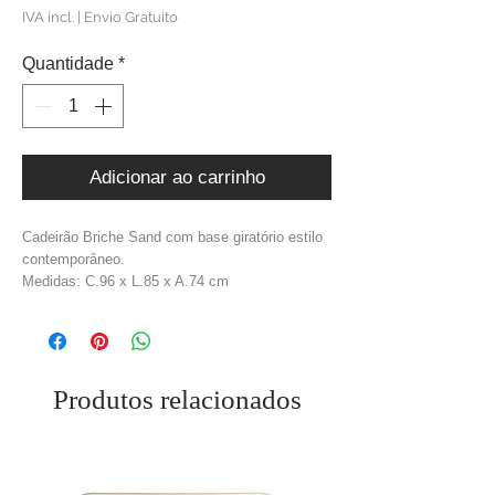
normal
promocional
IVA incl.
|
Envio Gratuito
Quantidade
*
Adicionar ao carrinho
Cadeirão Briche Sand com base giratório estilo
contemporâneo.
Medidas: C.96 x L.85 x A.74 cm
Material: Tecido + Metal
Cor: Avalon Sand + Dourado
Peso: 38,00 kg
Produtos relacionados