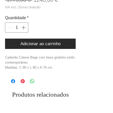
normal
promocional
IVA incl.
|
Envio Gratuito
Quantidade
*
Adicionar ao carrinho
Cadeirão Catene Bege com base giratório estilo
contemporâneo.
Medidas: C.80 x L.80 x A.76 cm
Material: Tecido Bouclé + Metal
Cor: Bege + Dourado
Peso: 30,00 kg
Produtos relacionados