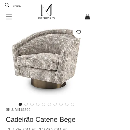
INTERIORES
SKU: MI115299
Cadeirão Catene Bege
Preço
Preço
 1775,00 € 
1240,00 €