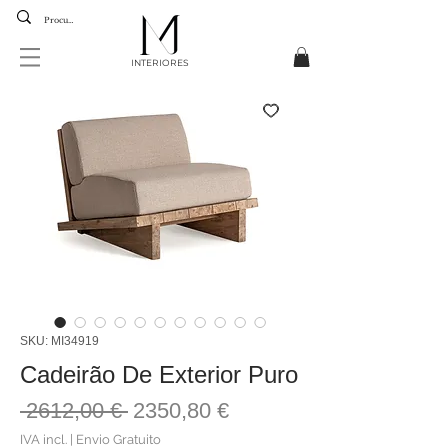
INTERIORES
SKU: MI34919
Cadeirão De Exterior Puro
Preço
Preço
 2612,00 € 
2350,80 €
normal
promocional
IVA incl.
|
Envio Gratuito