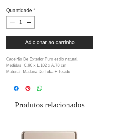
Quantidade
*
Adicionar ao carrinho
Cadeirão De Exterior Puro estilo natural.
Medidas: C.90 x L.102 x A.78 cm
Material: Madeira De Teka + Tecido
Polipropileno, estofo repelente à água
Cor: Bege + Castanho
Peso: 66,5 kg
Produtos relacionados