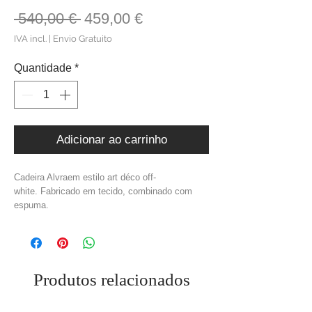
Preço
Preço
 540,00 € 
459,00 €
normal
promocional
IVA incl.
|
Envio Gratuito
Quantidade
*
Adicionar ao carrinho
Cadeira Alvraem estilo art déco off-
white. Fabricado em tecido, combinado com
espuma.
Medidas: C.58 x L.50 x A.77 cm
Material: Madeira Dm + Espuma + Tecido
Bouclé
Cor: Off- White
Peso: 11,1 kg
Produtos relacionados