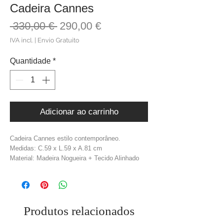
Cadeira Cannes
Preço
Preço
 330,00 € 
290,00 €
normal
promocional
IVA incl.
|
Envio Gratuito
Quantidade
*
Adicionar ao carrinho
Cadeira Cannes estilo contemporâneo.
Medidas: C.59 x L.59 x A.81 cm
Material: Madeira Nogueira + Tecido Alinhado
Cor: Castanho + Cream
Produtos relacionados