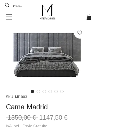
INTERIORES
SKU: MI1003
Cama Madrid
Preço
Preço
 1350,00 € 
1147,50 €
normal
promocional
IVA incl.
|
Envio Gratuito