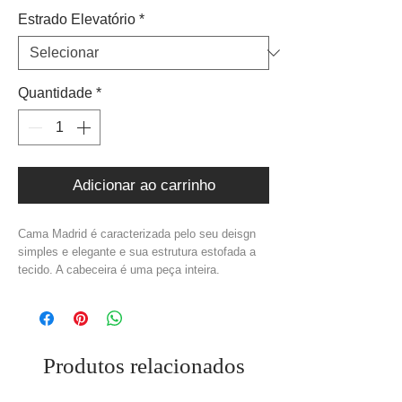
Estrado Elevatório
*
Quantidade
*
Adicionar ao carrinho
Cama Madrid é caracterizada pelo seu deisgn
simples e elegante e sua estrutura estofada a
tecido. A cabeceira é uma peça inteira.
Medidas Cama: C.302 x L.216 x A.150 cm
(Possível alteração nas medidas)
Medidas Colchão: 200 x 160 cm
Material: Estrutura mdf+ Tecido
Cor: Cinzento
Produtos relacionados
(Possível alteração na cor, envie em nota)