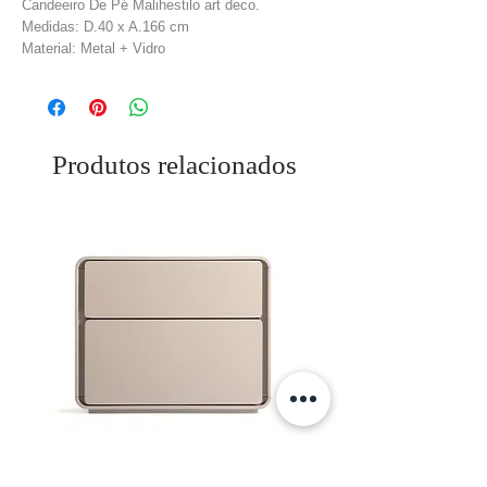
Candeeiro De Pé Malihestilo art deco.
Medidas: D.40 x A.166 cm
Material: Metal + Vidro
Cor: Dourado + Cinzento
Peso: 8,8 kg
Produtos relacionados
Mesa De Cabeceira Theles