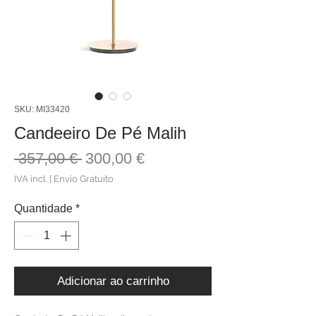
SKU: MI33420
Candeeiro De Pé Malih
Preço
Preço
 357,00 € 
300,00 €
normal
promocional
IVA incl.
|
Envio Gratuito
Quantidade
*
Adicionar ao carrinho