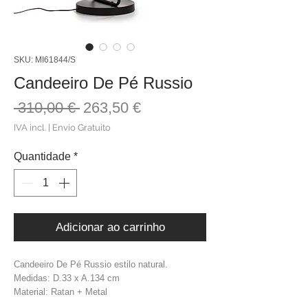
SKU: MI61844/S
Candeeiro De Pé Russio
Preço
Preço
 310,00 € 
263,50 €
normal
promocional
IVA incl.
|
Envio Gratuito
Quantidade
*
Adicionar ao carrinho
Candeeiro De Pé Russio estilo natural.
Medidas: D.33 x A.134 cm
Material: Ratan + Metal
Cor: Natural + Preto