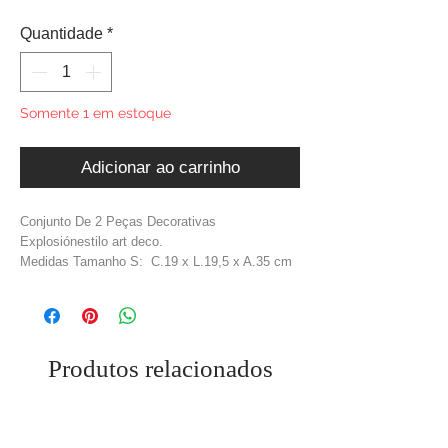
Quantidade
*
Somente 1 em estoque
Adicionar ao carrinho
Conjunto De 2 Peças Decorativas
Explosiónestilo art deco.
Medidas Tamanho S: C.19 x L.19,5 x A.35 cm
Medidas Tamanho M: C.19 x L.19,5 x A.50 cm
Material: Metal + Cristal + Mármore
Cor: Dourado + Preto
Produtos relacionados