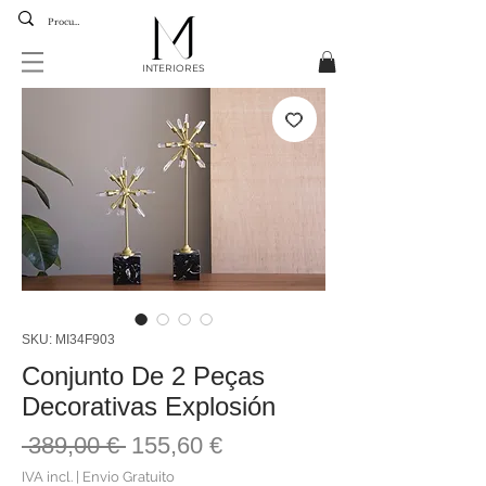
INTERIORES
SKU: MI34F903
Conjunto De 2 Peças
Decorativas Explosión
Preço
Preço
 389,00 € 
155,60 €
normal
promocional
IVA incl.
|
Envio Gratuito