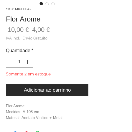
SKU: MIPL0042
Flor Arome
Preço
Preço
 10,00 € 
4,00 €
normal
promocional
IVA incl.
|
Envio Gratuito
Quantidade
*
Somente 2 em estoque
Adicionar ao carrinho
Flor Arome
Medidas: A.108 cm
Material: Acetato Vinilico + Metal
Cor: Castanho