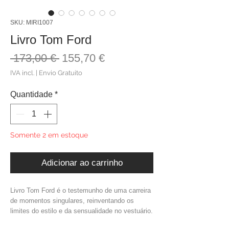
SKU: MIRI1007
Livro Tom Ford
Preço
Preço
 173,00 € 
155,70 €
normal
promocional
IVA incl.
|
Envio Gratuito
Quantidade
*
Somente 2 em estoque
Adicionar ao carrinho
Livro Tom Ford é o testemunho de uma carreira
de momentos singulares, reinventando os
limites do estilo e da sensualidade no vestuário.
Apresenta mais de 200 fotografias de Richard