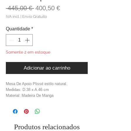
Preço
Preço
 445,00 € 
400,50 €
normal
promocional
IVA incl.
|
Envio Gratuito
Quantidade
*
Somente 2 em estoque
Adicionar ao carrinho
Mesa De Apoio Plissé estilo natural.
Medidas: D.38 x A.46 cm
Material: Madeira De Manga
Cor: Natural
Peso: 7,7 kg
Produtos relacionados