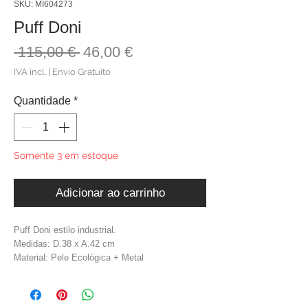
SKU: MI604273
Puff Doni
Preço
Preço
 115,00 € 
46,00 €
normal
promocional
IVA incl.
|
Envio Gratuito
Quantidade
*
Somente 3 em estoque
Adicionar ao carrinho
Puff Doni estilo industrial.
Medidas: D.38 x A.42 cm
Material: Pele Ecológica + Metal
Cor: Castanho + Preto