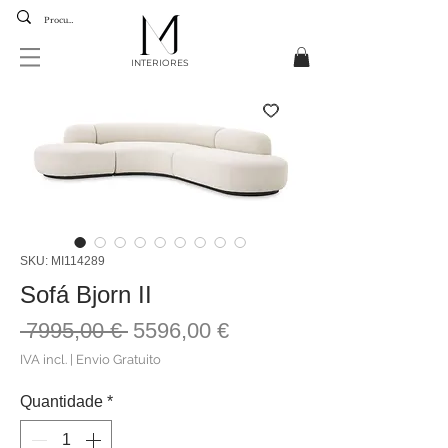
INTERIORES
SKU: MI114289
Sofá Bjorn II
Preço
Preço
 7995,00 € 
5596,00 €
normal
promocional
IVA incl.
|
Envio Gratuito
Quantidade
*