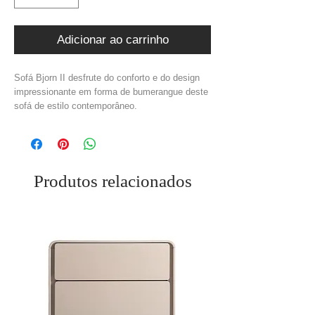
Adicionar ao carrinho
Sofá Bjorn II desfrute do conforto e do design
impressionante em forma de bumerangue deste
sofá de estilo contemporâneo.
Medidas: C.300 x L.257 x A.72 cm
Material: Estrutura Madeira + Tecido Bouclé
Cor: Creme + Preto
Peso: 118,00 kg
Produtos relacionados