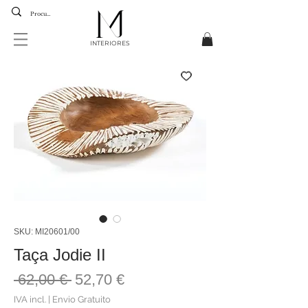
INTERIORES
SKU: MI20601/00
Taça Jodie II
Preço
Preço
 62,00 € 
52,70 €
normal
promocional
IVA incl.
|
Envio Gratuito