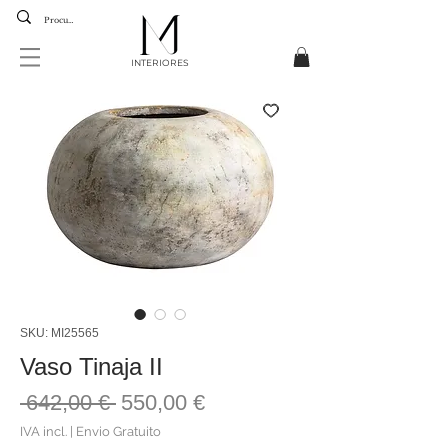
INTERIORES
SKU: MI25565
Vaso Tinaja II
Preço
Preço
 642,00 € 
550,00 €
normal
promocional
IVA incl.
|
Envio Gratuito